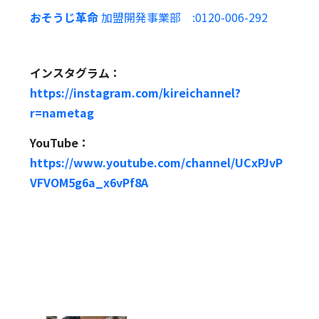
おそうじ革命
加盟開発事業部 :0120-006-292
インスタグラム：
https://instagram.com/kireichannel?
r=nametag
YouTube：
https://www.youtube.com/channel/UCxPJvP
VFVOM5g6a_x6vPf8A