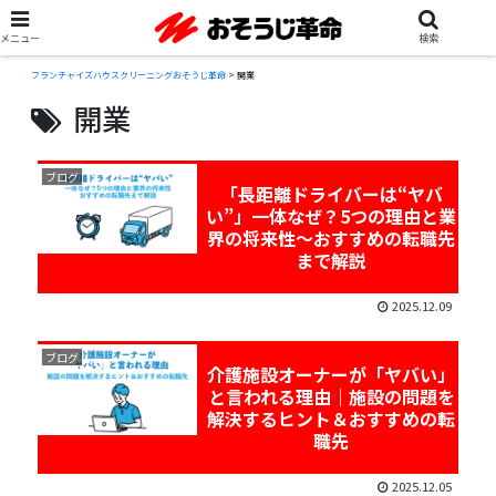
メニュー
検索
フランチャイズハウスクリーニングおそうじ革命
>
開業
開業
ブログ
「長距離ドライバーは“ヤバ
い”」一体なぜ？5つの理由と業
界の将来性〜おすすめの転職先
まで解説
2025.12.09
ブログ
介護施設オーナーが「ヤバい」
と言われる理由｜施設の問題を
解決するヒント＆おすすめの転
職先
2025.12.05